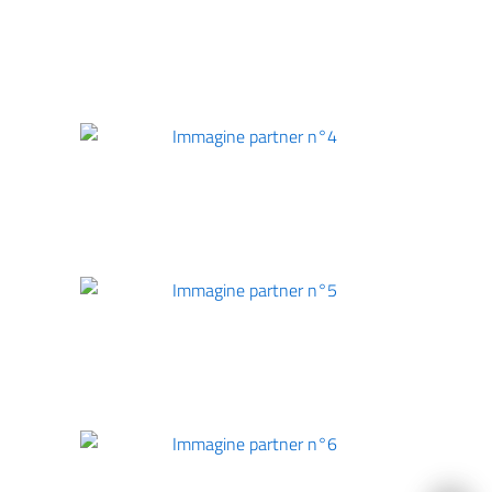
Immagine partner n°3
Immagine partner n°4
imensione del testo
 dimensione del testo
Immagine partner n°5
pazio del testo
 spazio del testo
nterlinea