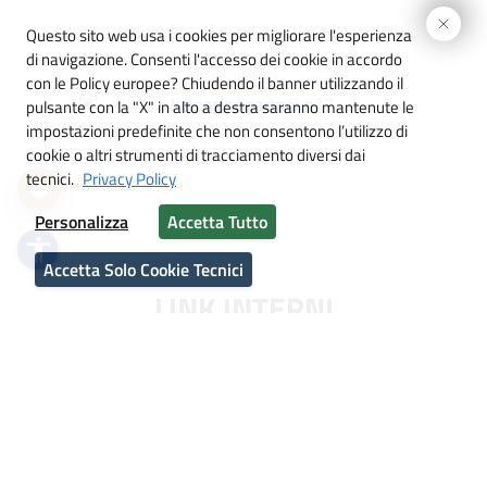
Immagine partner n°6
 interlinea
Questo sito web usa i cookies per migliorare l'esperienza
ori
di navigazione. Consenti l'accesso dei cookie in accordo
con le Policy europee?
Chiudendo il banner utilizzando il
igi
pulsante con la "X" in alto a destra saranno mantenute le
impostazioni predefinite che non consentono l’utilizzo di
i link
Immagine partner n°7
cookie o altri strumenti di tracciamento diversi dai
tecnici.
Privacy Policy
imensioni cursore
Personalizza
Accetta Tutto
la lettura
accessibility
Accetta Solo Cookie Tecnici
 animazioni
LINK INTERNI
Immagine partner n°0